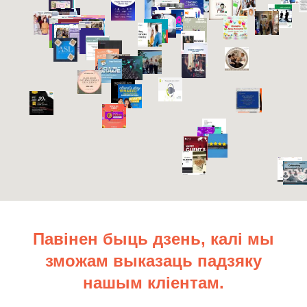
Павінен быць дзень, калі мы
зможам выказаць падзяку
нашым кліентам.