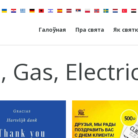
Галоўная
Пра свята
Як свят
, Gas, Electri