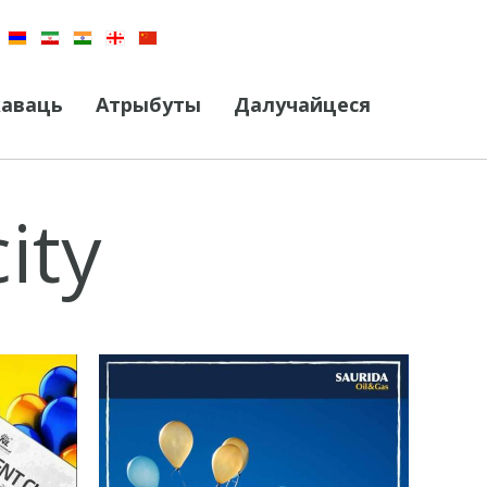
каваць
Атрыбуты
Далучайцеся
city