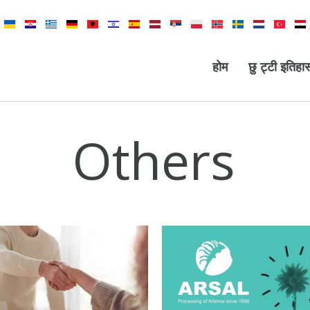
होम
छु ट्टी इतिहा
Others