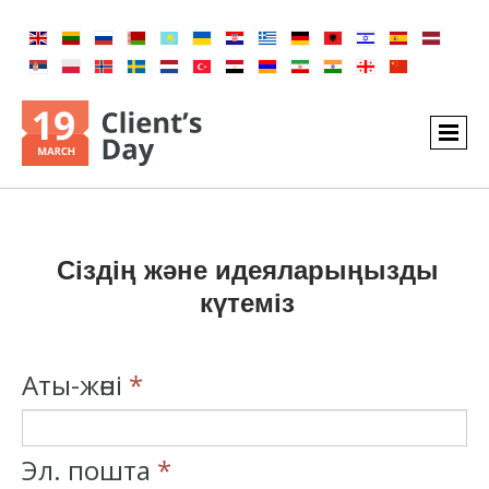
Сіздің және идеяларыңызды
күтеміз
Аты-жөні
*
Эл. пошта
*