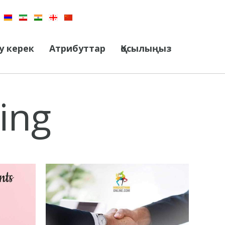
у керек
Атрибуттар
Қосылыңыз
ing