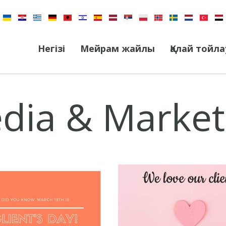
Негізі
Мейрам жайлы
Қалай тойла
dia & Market