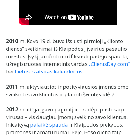
2010
m. Kovo 19 d. buvo išsiųsti pirmieji „Kliento
dienos“ sveikinimai iš Klaipėdos į įvairius pasaulio
miestus. Įvykį įamžinti ir užfiksuoti padėjo spauda,
užregistruotas internetinis vardas
„ClientsDay.com“
bei
Lietuvos atviras kalendorius
.
2011
m. aktyviausios ir pozityviausios įmonės ėmė
sveikinti savo klientus ir platinti šventės idėją.
2012
m. idėja įgavo pagreitį ir pradėjo plisti kaip
virusas – vis daugiau įmonų sveikino savo klientus.
Inicaityvą
palaikė spauda
ir Klaipėdos prekybos,
pramonės ir amatų rūmai. Beje, Boso diena taip