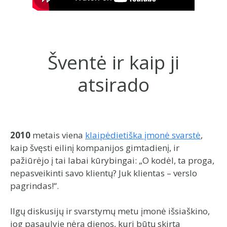
Šventė ir kaip ji
atsirado
2010
metais viena
klaipėdietiška įmonė svarstė
,
kaip švęsti eilinį kompanijos gimtadienį, ir
pažiūrėjo į tai labai kūrybingai: „O kodėl, ta proga,
nepasveikinti savo klientų? Juk klientas – verslo
pagrindas!“.
Ilgų diskusijų ir svarstymų metu įmonė išsiaškino,
jog pasaulyje nėra dienos, kuri būtų skirta