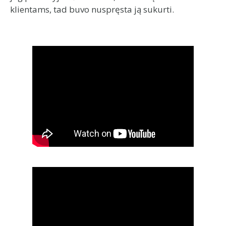
klientams, tad buvo nuspręsta ją sukurti.