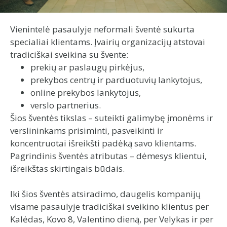
Vienintelė pasaulyje neformali šventė sukurta
specialiai klientams. Įvairių organizacijų atstovai
tradiciškai sveikina su švente:
prekių ar paslaugų pirkėjus,
prekybos centrų ir parduotuvių lankytojus,
online prekybos lankytojus,
verslo partnerius.
Šios šventės tikslas – suteikti galimybę įmonėms ir
verslininkams prisiminti, pasveikinti ir
koncentruotai išreikšti padėką savo klientams.
Pagrindinis šventės atributas – dėmesys klientui,
išreikštas skirtingais būdais.
Iki šios šventės atsiradimo, daugelis kompanijų
visame pasaulyje tradiciškai sveikino klientus per
Kalėdas, Kovo 8, Valentino dieną, per Velykas ir per