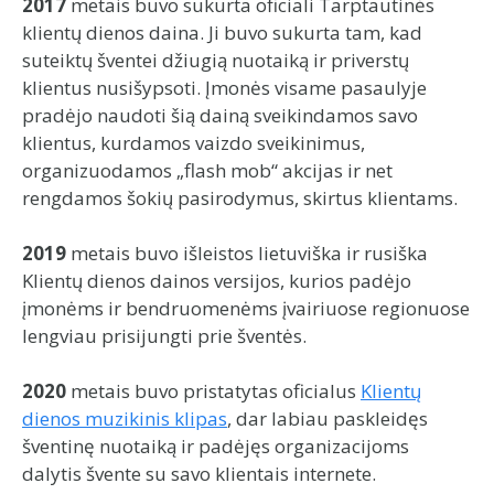
2017
metais buvo sukurta oficiali Tarptautinės
klientų dienos daina. Ji buvo sukurta tam, kad
suteiktų šventei džiugią nuotaiką ir priverstų
klientus nusišypsoti. Įmonės visame pasaulyje
pradėjo naudoti šią dainą sveikindamos savo
klientus, kurdamos vaizdo sveikinimus,
organizuodamos „flash mob“ akcijas ir net
rengdamos šokių pasirodymus, skirtus klientams.
2019
metais buvo išleistos lietuviška ir rusiška
Klientų dienos dainos versijos, kurios padėjo
įmonėms ir bendruomenėms įvairiuose regionuose
lengviau prisijungti prie šventės.
2020
metais buvo pristatytas oficialus
Klientų
dienos muzikinis klipas
, dar labiau paskleidęs
šventinę nuotaiką ir padėjęs organizacijoms
dalytis švente su savo klientais internete.