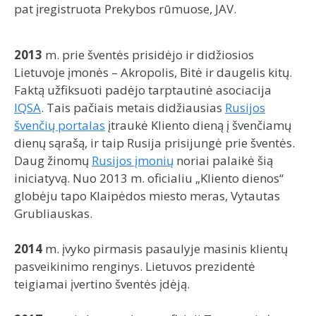
pat įregistruota Prekybos rūmuose, JAV.
2013
m. prie šventės prisidėjo ir didžiosios
Lietuvoje įmonės – Akropolis, Bitė ir daugelis kitų.
Faktą užfiksuoti padėjo tarptautinė asociacija
IQSA
. Tais pačiais metais didžiausias
Rusijos
švenčių portalas
įtraukė Kliento dieną į švenčiamų
dienų sąrašą, ir taip Rusija prisijungė prie šventės.
Daug žinomų
Rusijos įmonių
noriai palaikė šią
iniciatyvą. Nuo 2013 m. oficialiu „Kliento dienos“
globėju tapo Klaipėdos miesto meras, Vytautas
Grubliauskas.
2014
m. įvyko pirmasis pasaulyje masinis klientų
pasveikinimo renginys. Lietuvos prezidentė
teigiamai įvertino šventės įdėją.­