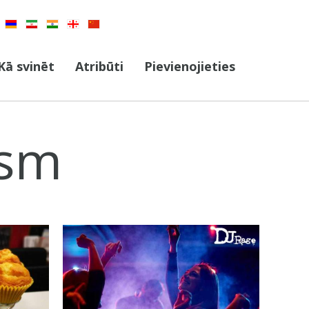
Kā svinēt
Atribūti
Pievienojieties
ism