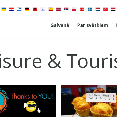
Galvenā
Par svētkiem
isure & Tour