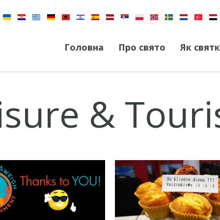
Головна
Про свято
Як свят
isure & Tour